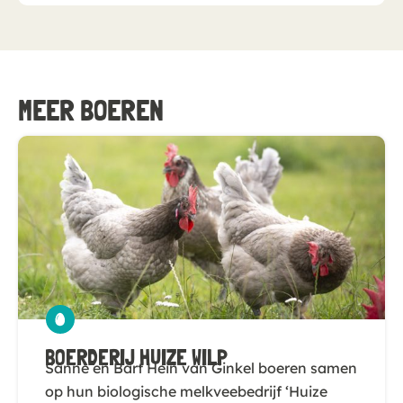
MEER BOEREN
BOERDERIJ HUIZE WILP
Sanne en Bart Hein van Ginkel boeren samen
op hun biologische melkveebedrijf ‘Huize