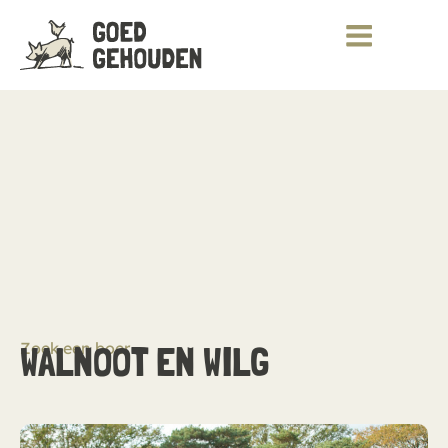
Zoek een boer
WALNOOT EN WILG