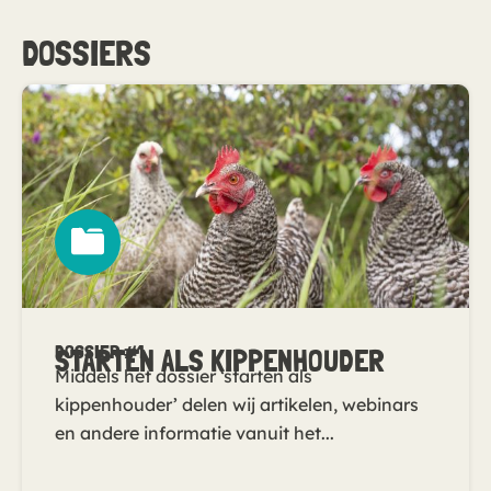
DOSSIERS
DOSSIER #1
STARTEN ALS KIPPENHOUDER
Middels het dossier ‘starten als
kippenhouder’ delen wij artikelen, webinars
en andere informatie vanuit het...