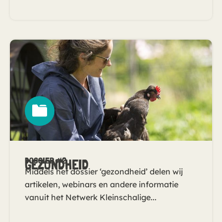
DOSSIER #2
GEZONDHEID
Middels het dossier ‘gezondheid’ delen wij
artikelen, webinars en andere informatie
vanuit het Netwerk Kleinschalige...