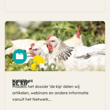
DOSSIER #4
DE KIP
Middels het dossier 'de kip' delen wij
artikelen, webinars en andere informatie
vanuit het Netwerk...