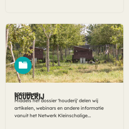
DOSSIER #3
HOUDERIJ
Middels het dossier 'houderij' delen wij
artikelen, webinars en andere informatie
vanuit het Netwerk Kleinschalige...