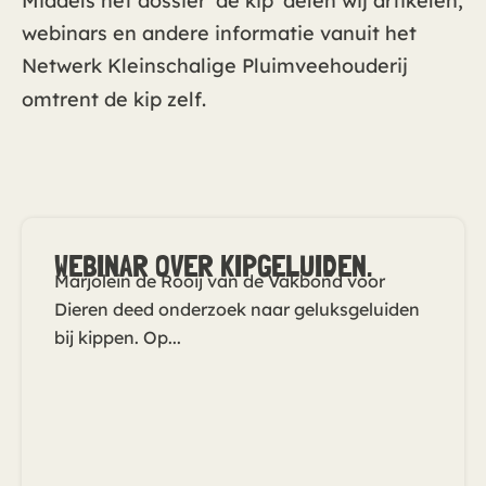
Middels het dossier ‘de kip’ delen wij artikelen,
webinars en andere informatie vanuit het
Netwerk Kleinschalige Pluimveehouderij
omtrent de kip zelf.
WEBINAR OVER KIPGELUIDEN.
Marjolein de Rooij van de Vakbond voor
Dieren deed onderzoek naar geluksgeluiden
bij kippen. Op...