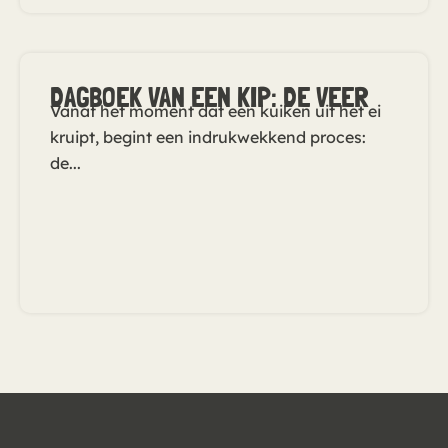
DAGBOEK VAN EEN KIP: DE VEER
Vanaf het moment dat een kuiken uit het ei
kruipt, begint een indrukwekkend proces:
de...