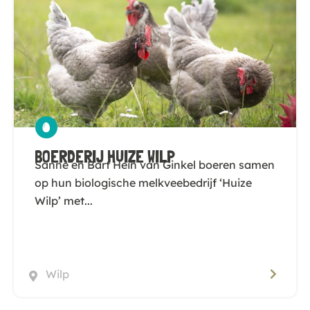
BOERDERIJ HUIZE WILP
Sanne en Bart Hein van Ginkel boeren samen
op hun biologische melkveebedrijf ‘Huize
Wilp’ met...
Wilp